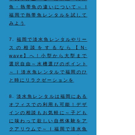
魚・熱帯魚の違いについて～ |
福岡で熱帯魚レンタルを試して
みよう
7.
福岡で淡水魚レンタルやリー
スの相談をするなら【N-
wave】へ！小型から大型まで
選択自由～水槽選びのポイント
～ | 淡水魚レンタルで福岡のひ
と時にリラクゼーションを
8.
淡水魚レンタルは福岡にある
オフィスでの利用も可能！デザ
インの相談もお気軽に～子ども
に味わって欲しい自然体験をア
クアリウムで～ | 福岡で淡水魚