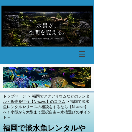
トップページ
＞
福岡でアクアリウムなどのレンタ
ル・販売を行う【N-wave】のコラム
> 福岡で淡水
魚レンタルやリースの相談をするなら【N-wave】
へ！小型から大型まで選択自由～水槽選びのポイン
ト～
福岡で淡水魚レンタルや