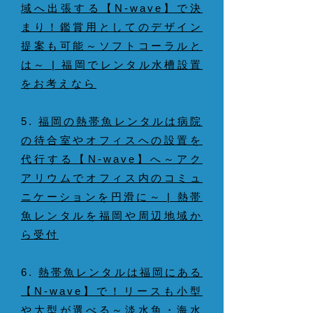
域へ出張する【N-wave】で決
まり！鑑賞用としてのデザイン
提案も可能～ソフトコーラルと
は～ | 福岡でレンタル水槽設置
をお考えなら
5.
福岡の熱帯魚レンタルは病院
の待合室やオフィスへの設置を
代行する【N-wave】へ～アク
アリウムでオフィス内のコミュ
ニケーションを円滑に～ | 熱帯
魚レンタルを福岡や周辺地域か
ら受付
6.
熱帯魚レンタルは福岡にある
【N-wave】で！リースも小型
や大型が選べる～淡水魚・海水