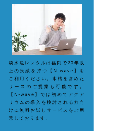
淡水魚レンタルは福岡で20年以
上の実績を持つ【N-wave】を
ご利用ください。水槽を含めた
リースのご提案も可能です。
【N-wave】では初めてアクア
リウムの導入を検討される方向
けに無料お試しサービスをご用
意しております。