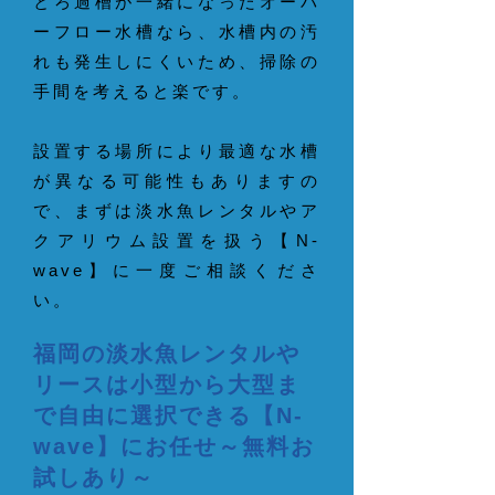
とろ過槽が一緒になったオーバ
ーフロー水槽なら、水槽内の汚
れも発生しにくいため、掃除の
手間を考えると楽です。
設置する場所により最適な水槽
が異なる可能性もありますの
で、まずは淡水魚レンタルやア
クアリウム設置を扱う【N-
wave】に一度ご相談くださ
い。
福岡の淡水魚レンタルや
リースは小型から大型ま
で自由に選択できる【N-
wave】にお任せ～無料お
試しあり～