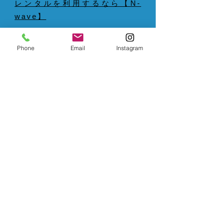
レンタルを利用するなら【N-
wave】
9.
福岡で水槽メンテナンスを依
Phone
Email
Instagram
頼するなら【N-wave】へ！定
期の訪問で水槽内の掃除から熱
帯魚の管理までお引き受け～ア
クアリウム管理で見落としがち
なこととは？～ | 水槽メンテナ
ンスを福岡で必要とするならお
電話を
10.
水槽メンテナンスを福岡で
必要とするなら修理や交換に対
応する【N-wave】へ～コケの
発生を予防しよう～ | 福岡で水
槽メンテナンスにお悩みなら