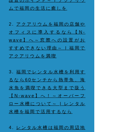
設置のポイント～ | アクアリウ
ムで福岡の生活に癒しを
2.
アクアリウムを福岡の店舗や
オフィスに導入するなら【N-
wave】へ～窓際への設置がお
すすめできない理由～ | 福岡で
アクアリウムを満喫
3.
福岡でレンタル水槽を利用す
るなら60センチから熱帯魚、海
水魚を満喫できる大型まで扱う
【N-wave】へ！～オーバーフ
ロー水槽について～ | レンタル
水槽を福岡で活用するなら
4.
レンタル水槽は福岡の周辺地